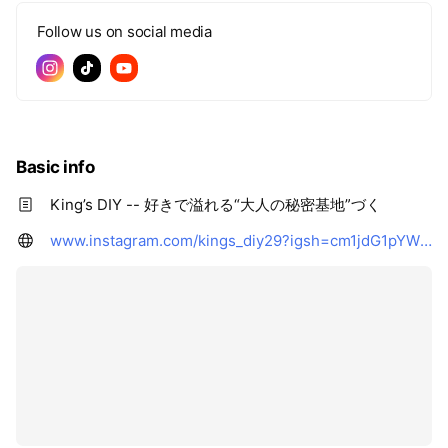
Follow us on social media
Basic info
King’s DIY -- 好きで溢れる“大人の秘密基地”づく
www.instagram.com/kings_diy29?igsh=cm1jdG1pYWRsMHIy&utm_source=qr