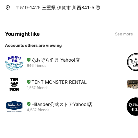
〒519-1425 三重県 伊賀市 川西841-5
You might like
See more
Accounts others are viewing
あおぞら釣具 Yahoo!店
646 friends
TENT MONSTER RENTAL
1,567 friends
Hilander公式ストアYahoo!店
4,587 friends