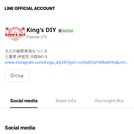
King's DIY
Friends
273
大人の秘密基地をつくる
三重県 伊賀市 川西841-5
www.instagram.com/kings_diy29?igsh=cm1jdG1pYWRsMHIy&utm_source=qr
Chat
Social media
Basic info
You might like
Social media