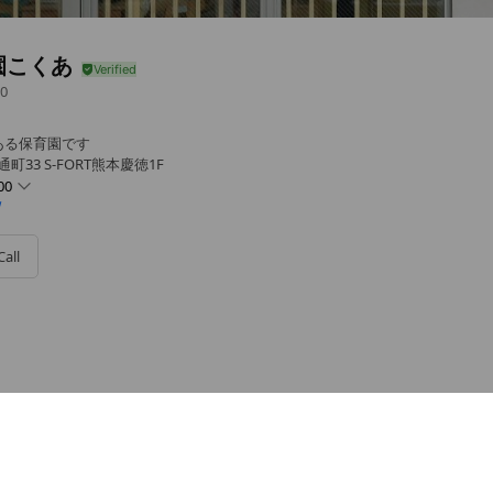
園こくあ
0
ある保育園です
町33 S-FORT熊本慶徳1F
00
/
Call
～18:00）
～2歳児 定員：12名
- 20:00
日9:00～18:00）