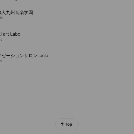
法人九州音楽学園
ds
i art Labo
ds
ゼーションサロンLacla
ds
Top