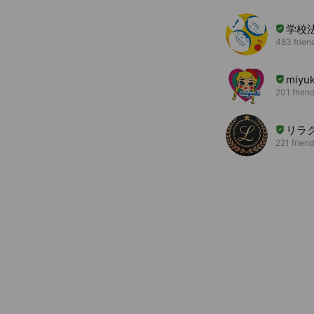
学校
483 frien
miyuk
201 frien
リラク
221 frien