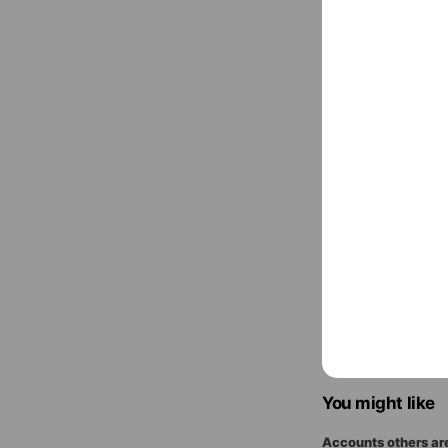
096-247-65
hoikuen-kok
〒860-001
市電A系統 河
You might like
Accounts others ar