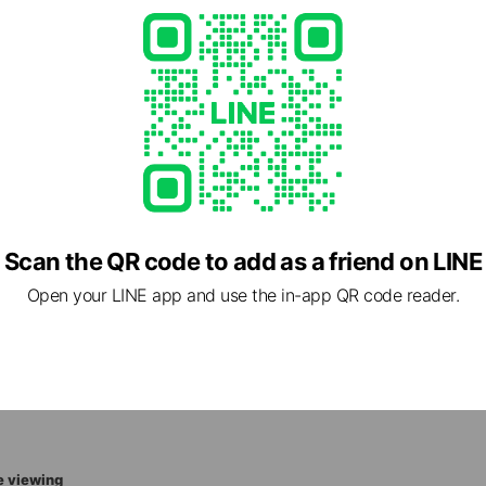
33
ua.com/
Scan the QR code to add as a friend on LINE
Open your LINE app and use the in-app QR code reader.
3 熊本県 熊本市中央区 通町33 S-FORT熊本慶徳1F
原町駅
e viewing