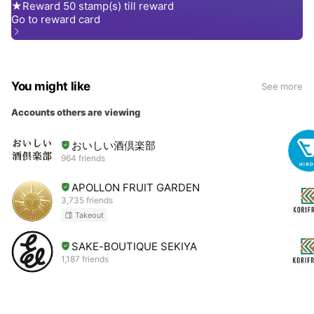
You might like
See more
Accounts others are viewing
おいしい酒倶楽部
964 friends
APOLLON FRUIT GARDEN
3,735 friends
Takeout
SAKE-BOUTIQUE SEKIYA
1,187 friends