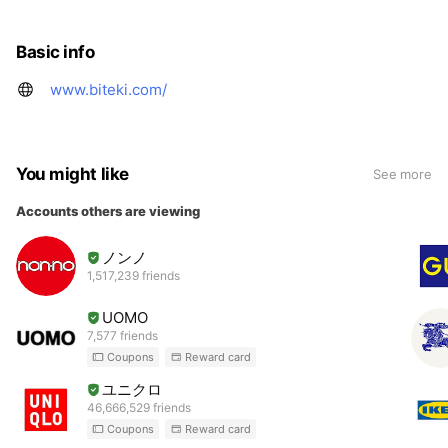
Basic info
www.biteki.com/
You might like
See more
Accounts others are viewing
ノンノ
1,517,239 friends
UOMO
7,577 friends
Coupons
Reward card
ユニクロ
46,666,529 friends
Coupons
Reward card