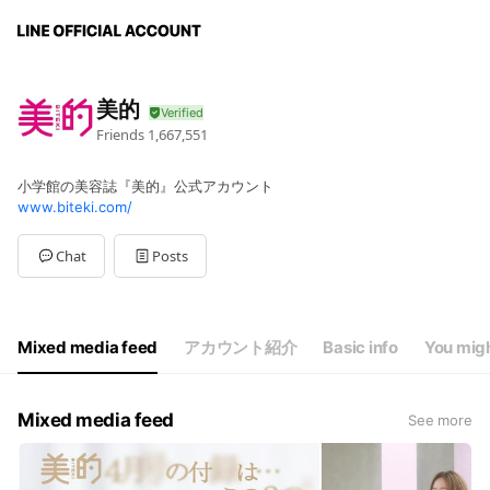
美的
Friends
1,667,551
小学館の美容誌『美的』公式アカウント
www.biteki.com/
Chat
Posts
Mixed media feed
アカウント紹介
Basic info
You migh
Mixed media feed
See more