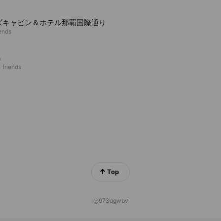
ズキャビン＆ホテル那覇国際通り
iends
a
 friends
Top
@973qgwbv