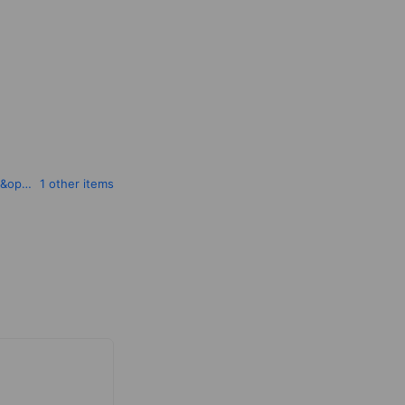
www.timesclub.jp/sp/?utm_source=line&utm_medium=social&utm_campaign=lineprofile_top&openExternalBrowser=1
1 other items