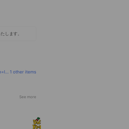
いたします。
www.timesclub.jp/sp/?utm_source=line&utm_medium=social&utm_campaign=lineprofile_top&openExternalBrowser=1
1 other items
See more
びっくりドンキー
2,073,602 friends