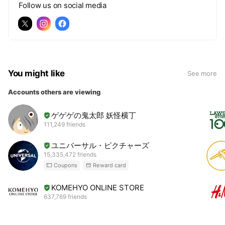
Follow us on social media
You might like
See more
Accounts others are viewing
ゲゲゲの鬼太郎 妖怪横丁
111,249 friends
ユニバーサル・ピクチャーズ
15,335,472 friends
Coupons
Reward card
KOMEHYO ONLINE STORE
637,769 friends