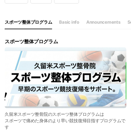
Wed
09:00 - 13:00
Thu
09:00 - 13:00,16:00 - 20:00
Fri
09:00 - 13:00,16:00 - 20:00
Sat
09:00 - 15:00
スポーツ整体プログラム
Basic info
Announcements
S
日・祝は休診日です
スポーツ整体プログラム
久留米スポーツ整骨院のスポーツ整体プログラムは
スポーツで痛めた身体のより早い競技復帰目指すプログラムで
す