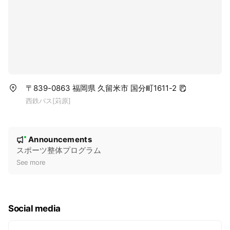
〒839-0863 福岡県 久留米市 国分町1611-2
西鉄バス[苅原]
N
Announcements
New
o
スポーツ整体プログラム
t
See more
i
c
e
Social media