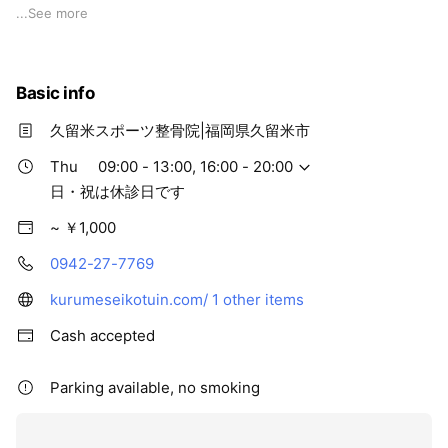
専門のスタッフが身体の評価を行い
...
See more
その方にあったプログラムを提供します
具体的には手技による施術、機会を使った物理療法、姿勢の評
価改善
Basic info
身体の使い方の改善、自宅で簡単にできるストレッチや体操な
どのセルフケアの指導
久留米スポーツ整骨院|福岡県久留米市
これらをまとめて行います。
野球肘やテニス肘、サッカーでの足腰の怪我、バレーボールや
Thu
09:00 - 13:00, 16:00 - 20:00
バスケットなどでの膝や足首の怪我
日・祝は休診日です
陸上競技・マラソンなどによる足のトラブル
~ ￥1,000
柔道やラグビーなどにおける脱臼などにも対応致します。
早期の競技復帰を目指しその後の予防までのトータルケアを行
0942-27-7769
います
ご興味ある方はLINEよりご相談下さい
kurumeseikotuin.com/
1 other items
Cash accepted
Parking available, no smoking