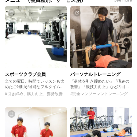
メニュー（会員種別、サービス別）
See more
特徴を把握します。
評価を元にしたメニュー作成で一人一人に必要な運動を提供致
します。
又、身体への情報を持っている集団だからこそ
身体の引き締めや姿勢改善などにも根拠を持ったメニューを提
供します。
目的に対して、より確実に、より効率よく、より正しい効果を
望まれる方にはパーソナルトレーニングがおススメです。トレ
スポーツクラブ会員
パーソナルトレーニング
ーナーがマンツーマンで目標に対して、その日の体調やご要望
をお聞きしながら、完全オリジナルプログラムで対応致しま
全ての曜日、時間でレッスンも含
「身体を引き締めたい」「痛みの
めたご利用が可能なフルタイム会
改善」「競技力向上」などの目的
す。
員 ９，９００円（税別）～様々な
に対して、トレーナーとしての必
#
引き締め、筋力向上、姿勢改善
#
完全マンツーマントレーニング
会員種別をご用意しております！
要な知識、技術を身に付けた専門
トレーナーが完全マンツーマント
レーニングを行います。