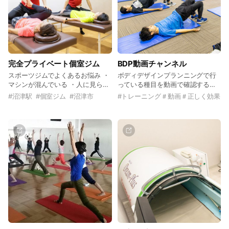
完全プライベート個室ジム
BDP動画チャンネル
スポーツジムでよくあるお悩み ・
ボディデザインプランニングで行
マシンが混んでいる ・人に見られ
っている種目を動画で確認するこ
たくない ・使いたい時に器具を使
とが出来ます。ジムだけでなくお
#
沼津駅
#
個室ジム
#
沼津市
#
トレーニング＃動画＃正しく効果
えない そんな悩みは個室なら解決
家でも実践できます！
できます。完全予約制の個室の
為、自分のペースで誰にも見られ
ることなくトレーニングが可能で
す！ 一度利用したらその使いやす
さを知って頂けます！