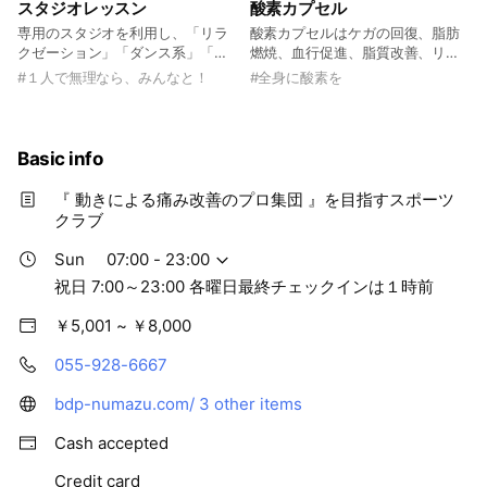
スタジオレッスン
酸素カプセル
専用のスタジオを利用し、「リラ
酸素カプセルはケガの回復、脂肪
クゼーション」「ダンス系」「脂
燃焼、血行促進、脂質改善、リフ
肪燃焼」「ボディメイク」等のレ
レッシュ、集中力ＵＰに効果があ
#
１人で無理なら、みんなと！
#
全身に酸素を
ッスンを実施ています。
るといわれています。是非一度お
試しください。
Basic info
『 動きによる痛み改善のプロ集団 』を目指すスポーツ
クラブ
Sun
07:00 - 23:00
祝日 7:00～23:00 各曜日最終チェックインは１時前
￥5,001 ~ ￥8,000
055-928-6667
bdp-numazu.com/
3 other items
Cash accepted
Credit card