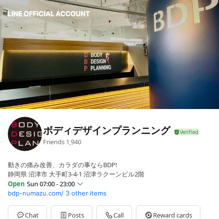
ボディデザインプランニング
Friends
1,940
動きの痛み改善、カラダの事ならBDP!
静岡県 沼津市 大手町3-4-1 沼津ラクーンビル2階
Open
Sun 07:00 - 23:00
bdp-numazu.com/
3 other items
Sun
07:00 - 23:00
Mon
07:00 - 23:00
Tue
07:00 - 23:00
Chat
Posts
Call
Reward cards