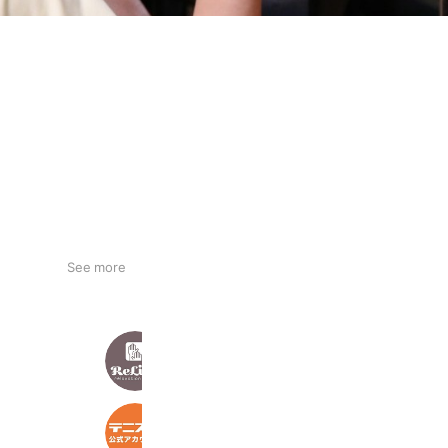
See more
リラクゼーション整体【Relife新宿】
327 friends
テニスル【公式】
798 friends