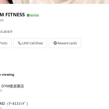
M FITNESS
43
-28 B1F
Posts
LINE Call (free)
Reward cards
e viewing
D GYM後楽園店
ds
ND（ｱｰﾙｴｽﾗﾝﾄﾞ）
ds