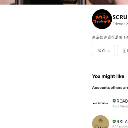
SCRU
Friends
2
東京都 新宿区若葉 1-10
Chat
You might like
Accounts others ar
ROA
420 frien
RSLA
622 frien