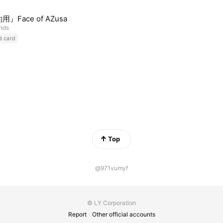
』Face of AZusa
ends
d card
Top
@971vumyf
© LY Corporation
Report
Other official accounts