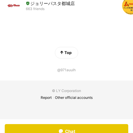
ジョリーパスタ都城店
663 friends
Top
@971auulh
© LY Corporation
Report
Other official accounts
Chat