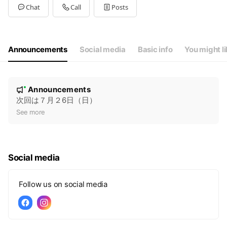
Chat
Call
Posts
Announcements
Social media
Basic info
You might l
N
Announcements
New
o
次回は７月２6日（日）
t
See more
i
c
e
Social media
Follow us on social media