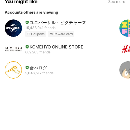
You might like
See more
Accounts others are viewing
ユニバーサル・ピクチャーズ
15,438,941 friends
Coupons
Reward card
KOMEHYO ONLINE STORE
669,263 friends
食べログ
9,046,512 friends