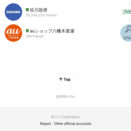
佐川急便
39,348,253 friends
auショップ八幡木屋瀬
268 friends
Top
@969tcchy
© LY Corporation
Report
Other official accounts