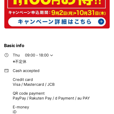
Basic info
Thu
09:00 - 18:00
※不定休
Cash accepted
Credit card
Visa / Mastercard / JCB
QR code payment
PayPay / Rakuten Pay / d Payment / au PAY
E-money
iD