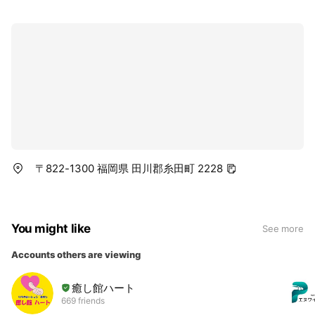
〒822-1300 福岡県 田川郡糸田町 2228
You might like
See more
Accounts others are viewing
癒し館ハート
669 friends