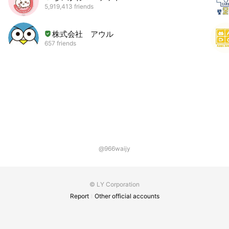
5,919,413 friends
株式会社 アウル
657 friends
@966waijy
© LY Corporation
Report
Other official accounts