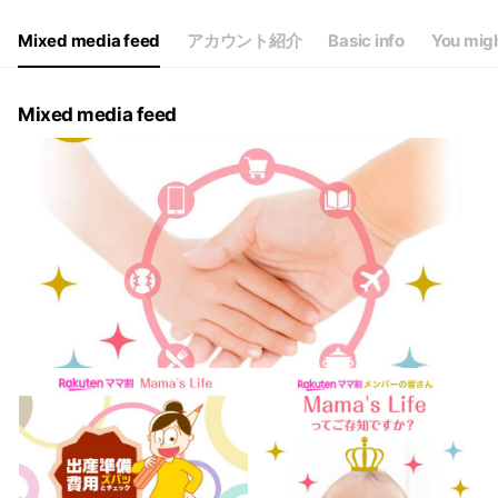
Mixed media feed
アカウント紹介
Basic info
You migh
Mixed media feed