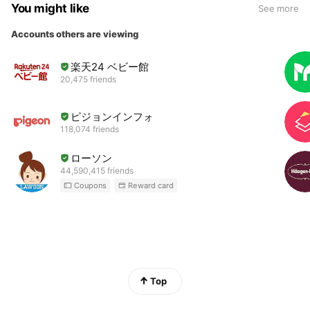
You might like
See more
Accounts others are viewing
楽天24 ベビー館
20,475 friends
ピジョンインフォ
118,074 friends
ローソン
44,590,415 friends
Coupons
Reward card
Top