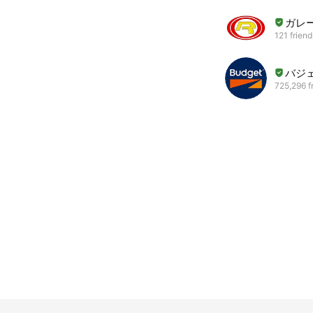
ガレ
121 friend
バジ
725,296 f