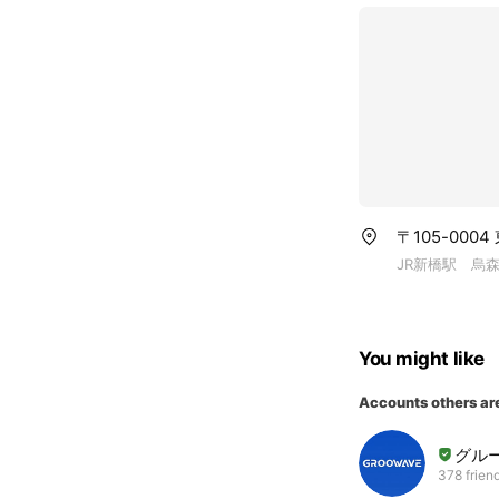
〒105-000
JR新橋駅 烏
You might like
Accounts others ar
グルー
378 frien