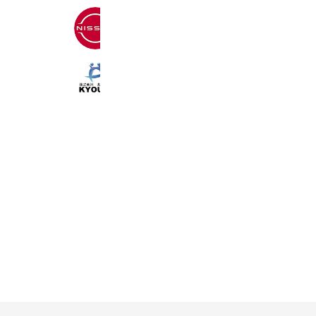
NISSAN
5,089,965 friends
Coupons
Reward card
株式会社共栄作業
2,507 friends