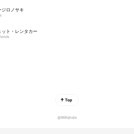
ージロノサキ
s
ェット・レンタカー
riends
Top
@966qhxbs