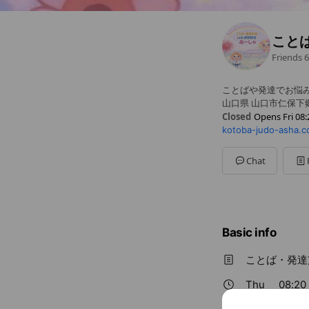
こと
Friends
6
ことばや発達でお悩み
山口県 山口市仁保下郷 
Closed
Opens Fri 08:
kotoba-judo-asha.
Sun
Closed
Mon
08:30 - 17:20
Tue
08:20 - 15:20
Chat
Wed
08:20 - 17:20
Thu
08:20 - 17:20
Fri
08:20 - 17:20
Sat
09:00 - 17:00
ことば・発達支援 ju
Basic info
ことば・発達
Thu
08:20 
ことば・発達