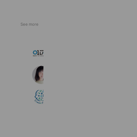
See more
01ワークショップ・ラボ
288 friends
周南市なないろリトミックピアノ教室
382 friends
スオウパーティ
101 friends