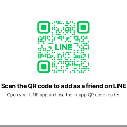
8,000
508
-asha.com
1 other items
ed
 available, parking available
Scan the QR code to add as a friend on LINE
Open your LINE app and use the in-app QR code reader.
3 山口県 山口市仁保下郷 1577