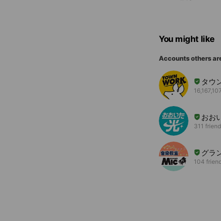
You might like
Accounts others ar
タウ
16,167,107
おお
311 frien
グラ
104 frien