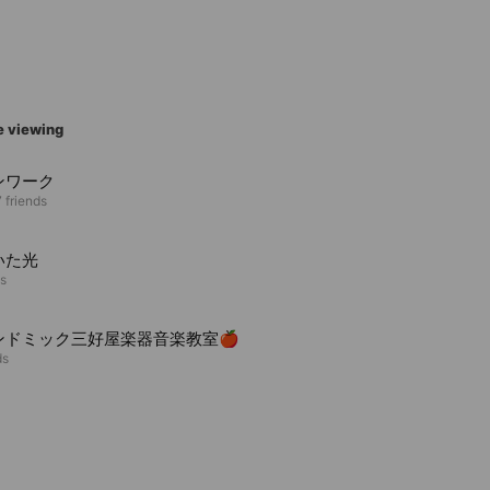
e viewing
ンワーク
 friends
いた光
ds
ンドミック三好屋楽器音楽教室🍎
ds