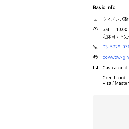
Basic info
ウィメンズ整
Sat
10:00 
定休日：不定
03-5929-97
powwow-ginz
Cash accept
Credit card
Visa / Maste