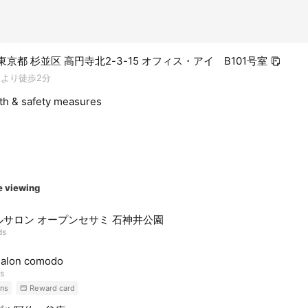
2 東京都 杉並区 高円寺北2-3-15 オフィス・アイ B101号室
口より徒歩2分
lth & safety measures
e viewing
ルサロン オープンセサミ 石神井公園
ds
Salon comodo
ds
ns
Reward card