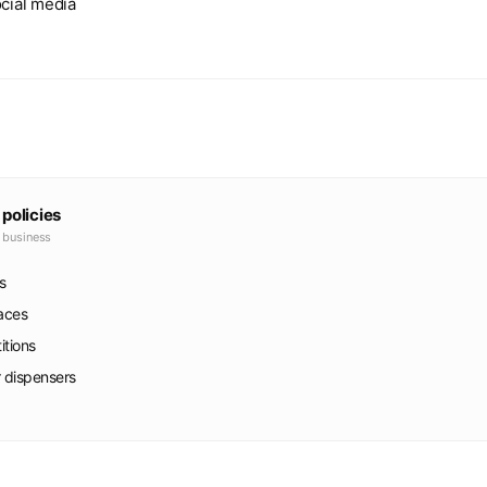
cial media
 policies
e business
s
faces
itions
r dispensers