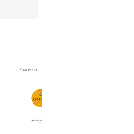
See more
STELLAR
703 friends
【feel 】ネイル/まつげ/眉毛
428 friends