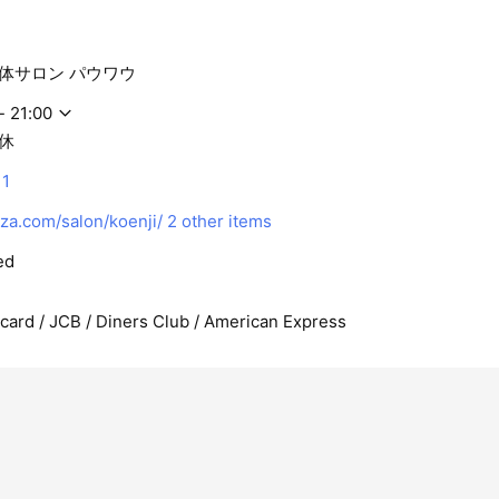
体サロン パウワウ
- 21:00
休
11
a.com/salon/koenji/
2 other items
ed
rcard / JCB / Diners Club / American Express