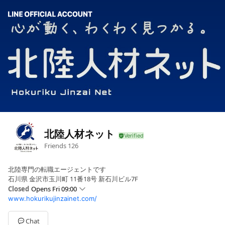
北陸人材ネット
Friends
126
北陸専門の転職エージェントです
石川県 金沢市玉川町 11番18号 新石川ビル7F
Closed
Opens Fri 09:00
www.hokurikujinzainet.com/
Sun
Closed
Mon
09:00 - 17:00
Tue
09:00 - 17:00
Chat