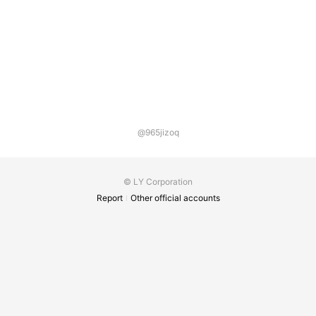
@965jizoq
© LY Corporation
Report
Other official accounts