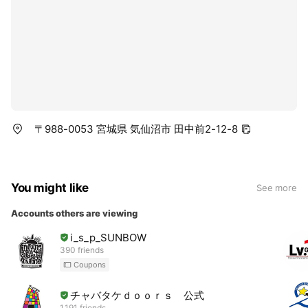
〒988-0053 宮城県 気仙沼市 田中前2-12-8
You might like
See more
Accounts others are viewing
i_s_p_SUNBOW
390 friends
Coupons
チャバタケｄｏｏｒｓ 公式
1,191 friends