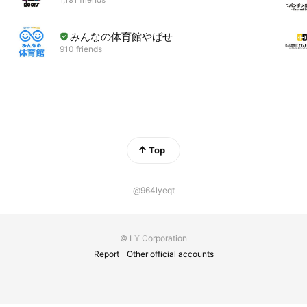
みんなの体育館やばせ
910 friends
Top
@964lyeqt
© LY Corporation
Report
Other official accounts