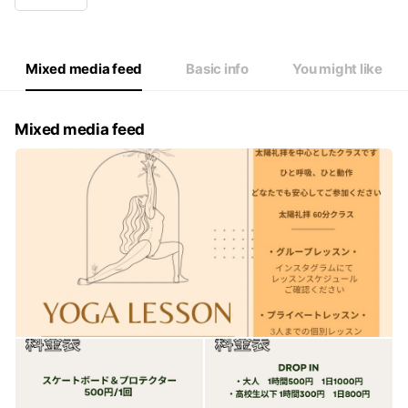
Wed
Closed
Thu
13:00 - 19:00
Fri
13:00 - 19:00
Sat
12:00 - 13:00
Mixed media feed
Basic info
You might like
レッスンは完全予約制となります
Mixed media feed