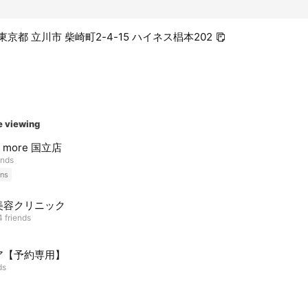
3 東京都 立川市 柴崎町2-4-15 ハイネス椙本202
e viewing
r more 国立店
ends
ns
美容クリニック
 friends
ア【予約専用】
ds