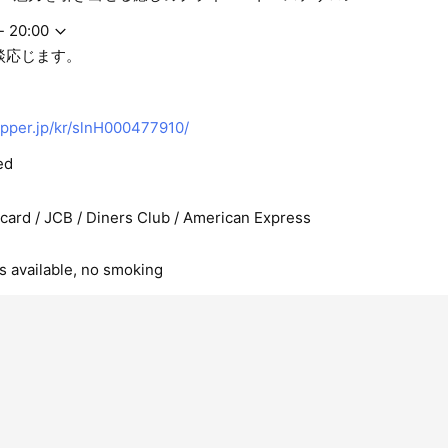
- 20:00
談応じます。
pper.jp/kr/slnH000477910/
ed
rcard / JCB / Diners Club / American Express
s available, no smoking