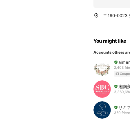
〒190-002
You might like
Accounts others ar
aime
2,403 fri
Coupo
湘南
3,360,684
サキ
350 frien