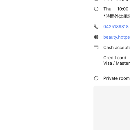
Thu
10:00 
*時間外は相
0425189818
beauty.hotpe
Cash accept
Credit card
Visa / Maste
Private room