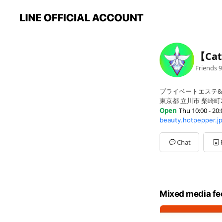
【Ca
Friends
9
プライベートエステ
東京都 立川市 柴崎町2-
Open
Thu 10:00 - 20:
beauty.hotpepper.j
Sun
10:00 - 20:00
Mon
10:00 - 20:00
Tue
10:00 - 20:00
Chat
Wed
10:00 - 20:00
Thu
10:00 - 20:00
Fri
10:00 - 20:00
Sat
10:00 - 20:00
*時間外は相談応じま
Mixed media fe