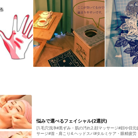
悩みで選べるフェイシャル(2選択)
[1.毛穴洗浄#黒ずみ・肌の汚れ2.顔マッサージ#顔や目
サージ#首・肩こり4.ヘッドスパ#タルミケア・眼精疲労・