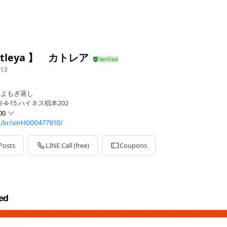
ttleya 】 カトレア
13
&よもぎ蒸し
4-15 ハイネス椙本202
00
p/kr/slnH000477910/
Posts
LINE Call (free)
Coupons
す。
ed