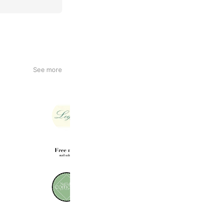
See more
LEGA
3,307 friends
Free nail
644 friends
Nail Salon comodo
619 friends
Coupons
Reward card