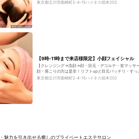
眼精疲労・クマ]2つ選んでフェイシャル～♪
東京都立川市柴崎町2-4-15ハイネス椙本202
【9時-11時まで来店様限定】小顔フェイシャル
【クレンジング→洗顔→顔・目元・デコルテ・首マッサ
顔・肩こりの方は是非！リフトupと目元パッチリ・すっ
進で血色の良い元気なお顔に◎
東京都立川市柴崎町2-4-15ハイネス椙本202
・魅力を引き出せる癒しのプライベートエステサロン