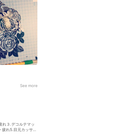
See more
元疲れ３.デコルテマッ
疲れ5.目元カッサ#