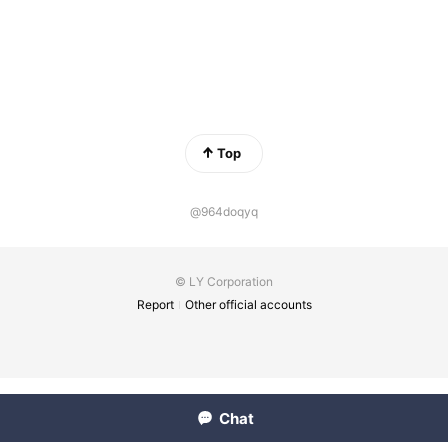
Top
@964doqyq
© LY Corporation
Report
Other official accounts
Chat