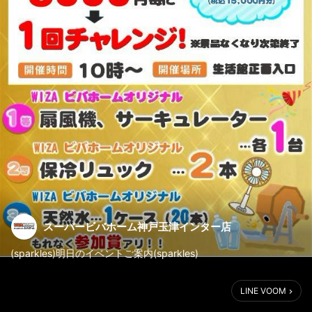
スーパービバホーム神戸玉津インター店
(sparkles)明日のイベントご案内(sparkles)
会員様限定(fire)(fire)
LINE VOOM
GWガラポン抽選会を開催致します(Cony hope)
ビバホーム玉津店で3,000円お買い上げで(one)回チャレンジ(!)