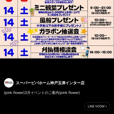
スーパービバホーム神戸玉津インター店
(pink flower)3月イベントのご案内(pink flower)
(three)月(one)(four)日は今年一発目のフリーマーケット＆ガラポ
LINE VOOM
ン抽選会です(note)
1等は5,000円相当のお肉(meat)