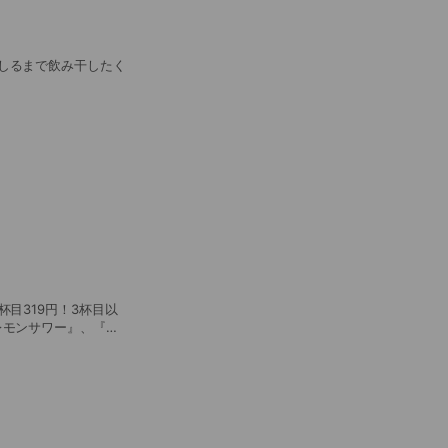
しるまで飲み干したく
目319円！3杯目以
レモンサワー』、『ウ
出世魚ドリンク・・・
んお替りくださいませ