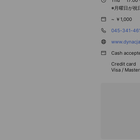
Thu
17:00 
※月曜日が祝
~ ￥1,000
045-341-46
www.dynacja
Cash accept
Credit card
Visa / Maste