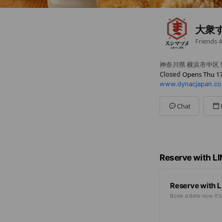
大衆
Friends
4
神奈川県 横浜市中区 野
Closed
Opens Thu 17
www.dynacjapan.co
Sun
12:00 - 23:00
Mon
Closed
Tue
17:00 - 23:00
Chat
Wed
17:00 - 23:00
Thu
17:00 - 23:00
Fri
17:00 - 23:00
Sat
12:00 - 23:00
※月曜日が祝日の場
Reserve with L
Reserve with L
Book a date now. It's