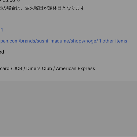
- 23:00
日の場合は、翌火曜日が定休日となります
11
pan.com/brands/sushi-madume/shops/noge/
1 other items
ed
rcard / JCB / Diners Club / American Express