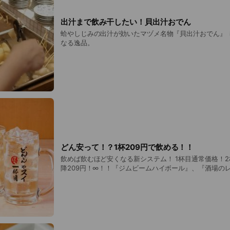
出汁まで飲み干したい！貝出汁おでん
蛤やしじみの出汁が効いたマヅメ名物『貝出汁おでん』 
なる逸品。
どん安って！？1杯209円で飲める！！
飲めば飲むほど安くなる新システム！ 1杯目通常価格！2杯
降209円！∞！！『ジムビームハイボール』、『酒場の
ーロンハイ』『酒場のタコハイ』など全６種類が対象！ 
呑兵衛に優しすぎ・・！！ 限界突破するまでじゃんじゃ
♪♪！