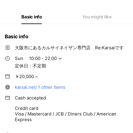
Thu
10:00 - 22:00
Fri
10:00 - 22:00
Sat
10:00 - 22:00
Basic info
You might like
定休日：不定期
Basic info
大阪市にあるカルサイネイザン専門店 Re:Karsaiです
Sun
10:00 - 22:00
定休日：不定期
￥20,000 ~
karsai.net/
1 other items
Cash accepted
Credit card
Visa / Mastercard / JCB / Diners Club / American
Express