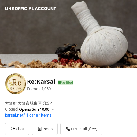
Re:Karsai
Friends
1,059
大阪府 大阪市城東区 諏訪4
Closed
Opens Sun 10:00
karsai.net/
1 other items
Sun
10:00 - 22:00
Mon
10:00 - 22:00
Tue
10:00 - 22:00
Chat
Posts
LINE Call (free)
Wed
10:00 - 22:00