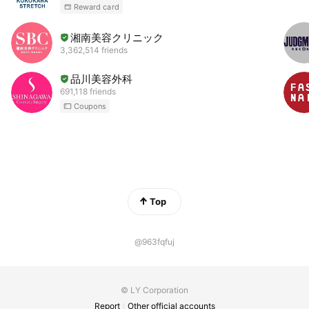
Reward card
湘南美容クリニック
3,362,514 friends
品川美容外科
691,118 friends
Coupons
Top
@963fqfuj
© LY Corporation
Report
Other official accounts