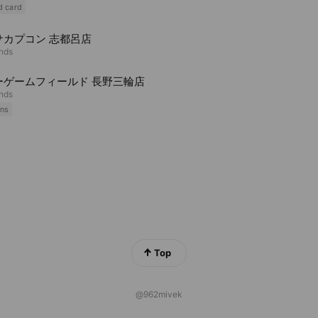
d card
サカプコン 志都呂店
ends
ーゲームフィールド 長野三輪店
ends
ns
Top
@962mivek