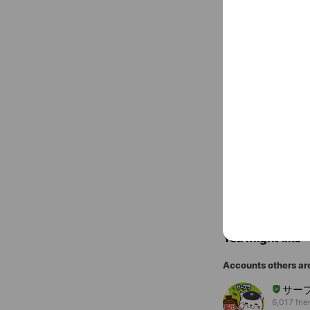
to-yu-2221.
〒435-004
You might like
Accounts others ar
サー
6,017 fri