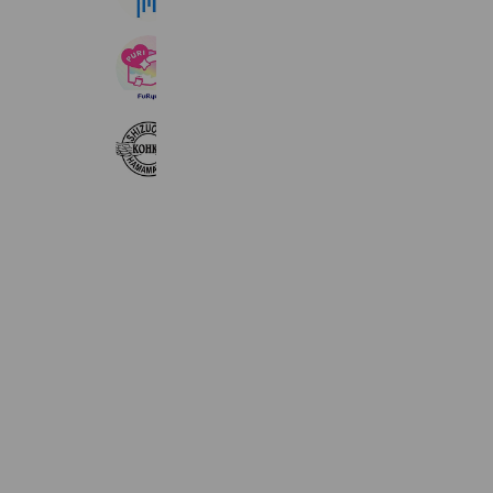
Reward card
ピクトリンク
10,768,505 friends
HAT'S 浜松工科自動車大学校
815 friends