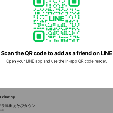
com/
Scan the QR code to add as a friend on LINE
Open your LINE app and use the in-app QR code reader.
8 静岡県 浜松市東区 上西町1020-1
e viewing
プラ島田あそびタウン
ends