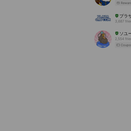
Rewar
プラ
3,687 fri
ソユ
2,554 fri
Coupo