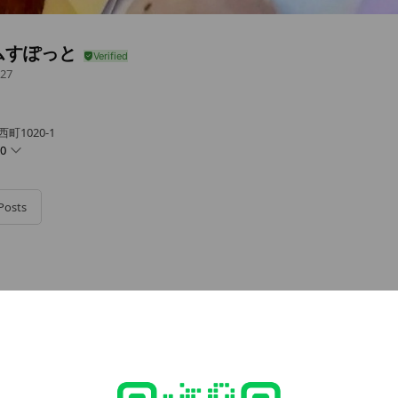
ムすぽっと
27
町1020-1
00
Posts
にあるゲームコーナ２Fです😊
- 20:00