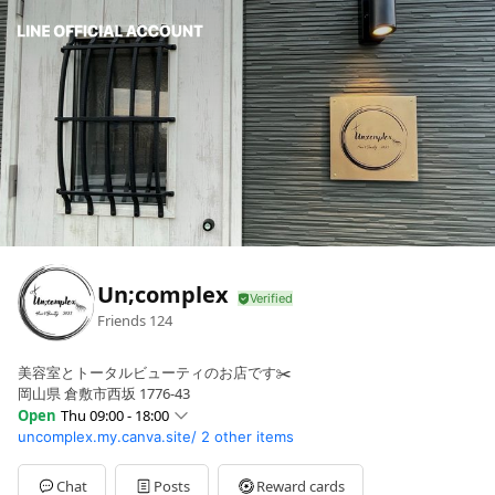
Un;complex
Friends
124
美容室とトータルビューティのお店です✂️
岡山県 倉敷市西坂 1776-43
Open
Thu 09:00 - 18:00
uncomplex.my.canva.site/
2 other items
Sun
09:00 - 18:00
Mon
09:00 - 18:00
Tue
09:00 - 18:00
Chat
Posts
Reward cards