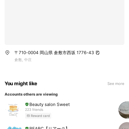
〒710-0004 岡山県 倉敷市西坂 1776-43
倉敷, 中庄
You might like
See more
Accounts others are viewing
Beauty salon Sweet
223 friends
Reward card
REARC【リアーク】