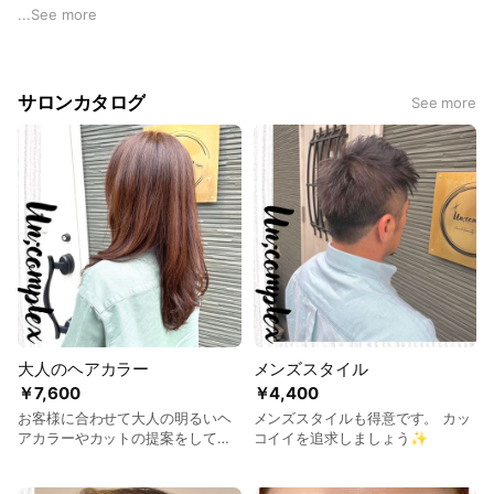
周りを気にせず
...
See more
綺麗になっていただけます。
お悩みなどは遠慮なくどうぞ💁
サロンカタログ
See more
大人のヘアカラー
メンズスタイル
￥7,600
￥4,400
お客様に合わせて大人の明るいヘ
メンズスタイルも得意です。 カッ
アカラーやカットの提案をしてい
コイイを追求しましょう✨
ます🎶