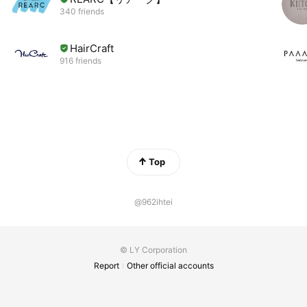
340 friends
HairCraft
916 friends
Top
@962ihtei
© LY Corporation
Report
Other official accounts