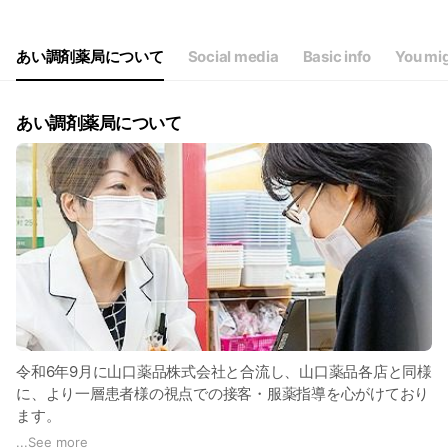
Thu
08:30 - 12:00,14:00 - 18:30
Fri
08:30 - 12:00,14:00 - 18:30
Sat
08:30 - 13:00
あい調剤薬局について
Social media
Basic info
You mig
日曜日・祝日は休業
あい調剤薬局について
令和6年9月に山口薬品株式会社と合流し、山口薬品各店と同様
に、より一層患者様の視点での接客・服薬指導を心がけており
ます。
地域の「一番身近なかかりつけ薬局」として頼りになる薬局を
...
See more