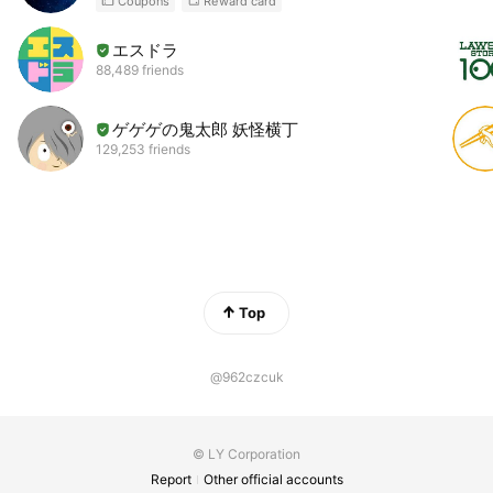
Coupons
Reward card
エスドラ
88,489 friends
ゲゲゲの鬼太郎 妖怪横丁
129,253 friends
Top
@962czcuk
© LY Corporation
Report
Other official accounts