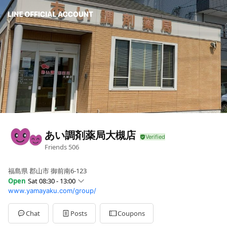
あい調剤薬局大槻店
Friends
506
福島県 郡山市 御前南6-123
Open
Sat 08:30 - 13:00
www.yamayaku.com/group/
Sun
Closed
Mon
08:30 - 12:00,14:00 - 18:30
Tue
08:30 - 12:00,14:00 - 18:30
Chat
Posts
Coupons
Wed
08:30 - 12:00