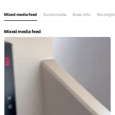
Thu
11: - 21:30
Fri
11: - 21:30
Sat
10: - 21:30
Mixed media feed
Social media
Basic info
You might 
祝日10:00〜20:30
Mixed media feed