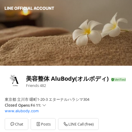
美容整体 AluBody(オルボディ)
Friends
482
東京都 立川市 曙町1-20-3 エターナルハラシマ304
Closed
Opens Fri 11:
www.alubody.com
Sun
10: - 20:30
Mon
11: - 21:30
Tue
11: - 21:30
Chat
Posts
LINE Call (free)
Wed
11: - 21:30