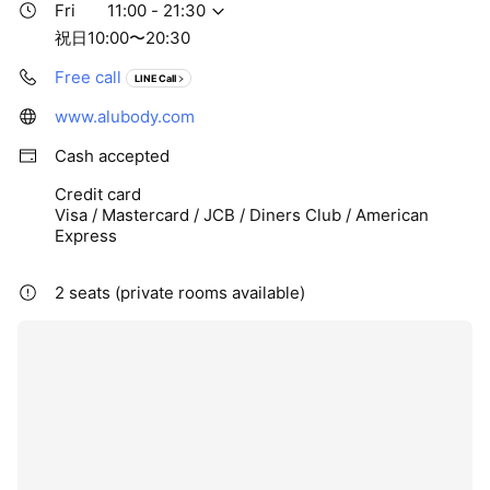
Fri
11:00 - 21:30
祝日10:00〜20:30
Free call
LINE Call
www.alubody.com
Cash accepted
Credit card
Visa / Mastercard / JCB / Diners Club / American
Express
2 seats (private rooms available)