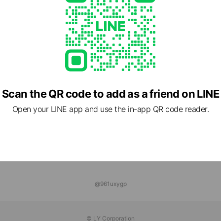
王丸農園
ds
タイムフィットネス姪浜店
ds
Scan the QR code to add as a friend on LINE
Open your LINE app and use the in-app QR code reader.
@961uxygp
© LY Corporation