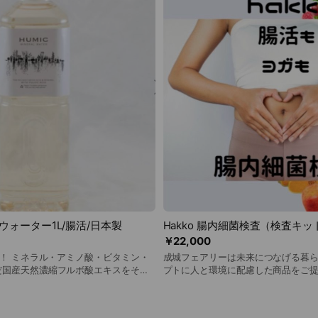
ツやパジャマなどを洗うのにもオスス
ださい。 肌に優しくデリケートな方、赤ちゃんの衣類を洗
感していただけると思います。 【使
うのにぴったりです。 ヤシ油の洗浄効果でつけ置き不要で
濯槽に水まだは温水を入れた後、本液
す。 皮脂よごれがガスレンジ周りの
漬け置きしてから洗濯をしてくださ
す。 オレンジ&ミントのオーガニッ
様です。柔軟剤不要で、すすぎは1回
ルを使用。 【使用方法・洗濯編】 洗濯槽に水まだは温水を
性剤が入っていないので泡が立ちませ
入れた後、本液を定量入れ洗濯をし
は不要です。 柔軟剤は不要で、すす
ラルたっぷりのお湯が身体を芯から温
頑固なよごれ部分には本液をつけて
ケートな方は赤ちゃんの沐浴にも最適
入れてください。 汚れの程度に応じ
 ※天然成分のため変色
ださい。 ※天然成分のため、変色や沈殿物が生じる場合が
合がありますが、品質・効果には問題
ありますが、品質・効果には問題ご
ウォーター1L/腸活/日本製
Hakko 腸内細菌検査（検査キッ
￥22,000
％！ ミネラル・アミノ酸・ビタミン・
成城フェアリーは未来につなげる暮
だ国産天然濃縮フルボ酸エキスをその
プトに人と環境に配慮した商品をご
してパワーを損なうことなく飲料にし
健康へとつながる取組みをして参りま
ち葉と有機物・無機物が、地中で約
に身体の内側へと目を向け、カラダ
と熟成を繰り返して生成される腐植土。
フローラ検査と取り扱うことと致しました。 お