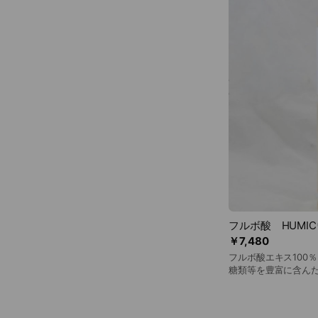
いただけます。 シー
メです。 この良さを実
用方法・洗濯編】 洗
を定量入れ、約20分
い。 手押し洗いも同
で十分です。 界面活
ん。 【使用方法・入浴編】 湯量に合わせて本液を適量入れ
てください。竹ミネ
めます。 お肌がデリ
です。上がり湯は必要ありません。
や沈殿物が生じる場
ございません。
フルボ酸 HUMIC
￥7,480
フルボ酸エキス100
糖類等を豊富に含ん
まま濾過・低温殺菌
ました。 落葉樹の落
8000年もの間発酵