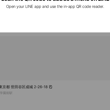
います。 天然の土壌から生まれる物
検査キットがお手元に届きましたら
om
1 other items
Open your LINE app and use the in-app QR code reader.
ーの心配も少なく繊細な方でも安心。
りに便を採取していただき、同封さ
しい化粧品成分として注目されていま
て速やかにご発送ください。 ②腸内
ed
結果が出次第、担当者より、解説日
やペットボトルに入れていただくなど
致します。 ③日程確定後、事前にお
検査結果を元に、オンライン面談に
rcard / JCB / Diners Club / American Express
物に入れると味がまろやかに変わりま
します（zoom利用） Q&A 腸内を調べると何がわかるの？
ては色が変わることがあります。フル
・現在のお身体の状態ことから、不
グニンと反応するためで味に支障はご
やしていきたいものなど、腸内にい
などの性格にも影響することがわか
り 熱量：0kcal 熱量：0kcal たんぱ
炭水化物：0.1g 食塩相当量：0.01g
ム：15.7mg カリウム：1.0mg以下 亜
：5.1mg ケイ素：5.75mg お取り
使用した熟成飲料のため、季節や保管
風味などの変化があります。また、保
て、ミネラルやアミノ酸などの沈殿物
すが、品質に問題ありませんので、よ
い。 防腐剤などの添加物は一切使用
が一、体質に合わない場合はご使用を
 東京都 世田谷区成城 2-26-18
保存方法 直射日光を避け冷暗所で保存
学園前駅
後は冷蔵庫で保存してください。