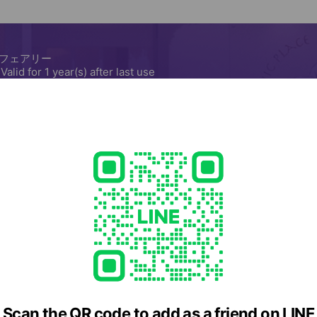
解して出来たフルボ酸の力は身体にも
りの内側からの健康が、日々の身体
般の食べ物からは摂取
環境の健康になっていくと思っていま
効率良く摂ることができるミネラルウ
なる、ご自身の身体の内側を調べてみません
にオススメです ・おなかの悩みがあ
 3Lの袋にそれぞれ違う成分の臭気ガ
い） ・糖尿病、アレルギーのお持ち
mlを注入して激しく振る実験では4種
をかかえている方 ・なかなかダイエ
の濃度が下がることが確認されまし
女性のお悩みや体に不調を感じている
い方！ 病院へ行くほどではないけれども、健康面に不安を
不要産物として排出させ、pH緩衝作用
抱えている方、よく眠れない方、 「
切なpHに整えます。 ☆キレー
い」という自覚症状のある方におす
ル・アミノ酸・ビタミン等を効率的に
す。 あなたのカラダを細胞レベルで検査し
をデトックス。また、代謝を活性する
を知ると健康診断ではわからない自
筋肉への乳酸の蓄積を減少させます。
菌が脳への神経伝達物質を作ってい
効果も実証済みです。日本皮膚科学会
り、更年期障害/認知症/自閉症/幸せ
よると、フルボ酸はコラーゲンが壊さ
があります。 トイレの場所をいつも気にしていたり、便が
芽細胞を活性し、コラーゲン・ヒアル
細い、踏ん張れない等、病院へ行く
します。 フルボ酸は人間の
困りのことありませんか。ヨガイン
不要な物質をデトックスする働きがあ
解説員が日常できることや軽い運動
す。 ミネラル類、アミノ酸、有機
ヨガレッスンも開催してます。 ご自身に合った食事や運動
コットン・竹の洗濯水・腸内フローラ
活性物質を多く含むため、スキンケ
で毎日を過ごしやすく、 軽やかなココロ
でも効果を発揮。エンザイム社の研究
なことがわかります。 ・大腸がんリ
- 17:30
い抗菌性、抗酸化性も備えていること
・太りやすさ ・ビフィズス菌、乳酸
・祝日
。 日本皮膚科学会に発表された論文
いるものが合っているかなど ・認知
はコラーゲンの破壊を防ぐうえ、皮膚
いる菌の有無 メールアドレスのご登録を必ずしていただき
24
しコラーゲン・ヒアルロン酸・エラス
ますようお願い致します。 商品の流れ ①商品を購入後、
Scan the QR code to add as a friend on LINE