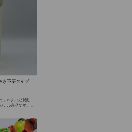
おき不要タイプ
%のミネラル洗浄液。
オリジナル商品です。 成
・竹灰・天然油脂を配
分（マイナスイオン）
着し、さっぱりと洗い
剤はご使用をお控えく