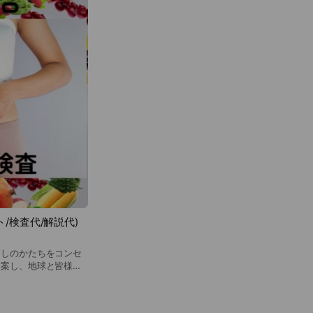
油汚れにも活躍しま
クエッセンシャルオイ
てください。つけ置き
ぎは1回で十分です。
もみ洗い後、洗濯機に
て使用量を増やしてく
ざいません。
ト/検査代/解説代)
らしのかたちをコンセ
提案し、地球と皆様の
した。 この度、さら
とココロに重要な腸内
一人おひと