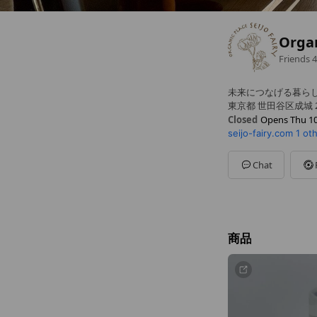
Org
Friends
4
未来につなげる暮ら
東京都 世田谷区成城 2-
Closed
Opens Thu 10
seijo-fairy.com
1 ot
Sun
Closed
Mon
10:00 - 17:30
Tue
10:00 - 17:30
Chat
Wed
10:00 - 17:30
Thu
10:00 - 17:30
Fri
10:00 - 17:30
Sat
10:00 - 17:30
定休日 日曜・祝日
商品