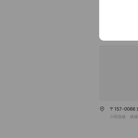
チンを増やすとされて
seijo-fairy.c
質だから、アレルギ
人にも地球にもやさ
Cash accept
す。 How to use 使い方 1日1～2回、1回20mlを目安にお
飲みください。 水筒
Credit card
がオススメです。 お茶・コーヒー・スポーツドリンク・ウ
Visa / Maste
イスキーなどの飲み
す。 ※飲み物によっ
ボ酸がタンニン・リ
ざいません。 原材料 腐植土抽出液（フルボ酸エキス） 栄
養成分表示(100g)あた
く質：0g 脂質：0g 
鉄：22.2mg カルシウ
鉛：0.2mg マグネシウム
扱いの注意 天然物を
状況によって色調・
管温度の変化によっ
が生じる事がありま
く振ってお飲みくださ
しておりません。 万
〒157-0066
中止してください。 
小田急線 成城
してください。開封