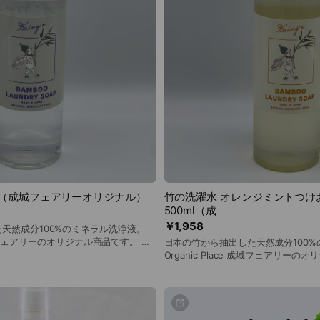
ml（成城フェアリーオリジナル）
竹の洗濯水 オレンジミントつけ
500ml（成
￥1,958
天然成分100%のミネラル洗浄液。
 成城フェアリーのオリジナル商品です。 成
日本の竹から抽出した天然成分100
した竹炭・竹灰・水のみ。 コット
Organic Place 成城フェアリーの
・麻など様々な素材が繊維を傷めず洗
分は、熊本県産の竹を使用した竹炭
ル成分（マイナスイオン）が皮脂や汚
合。 コットン・シルク・ウール・麻など様々な素材が繊維
吸着し、 さっぱりと洗い上げます。
を傷めず洗えます。 竹のミネラル成
洗剤は使用しないでください。 肌に
が皮脂や汚れ（プラスイオン）と吸
方、赤ちゃんの衣類、沐浴にもご使用
上げます。 柔軟剤や蛍光剤入りの洗