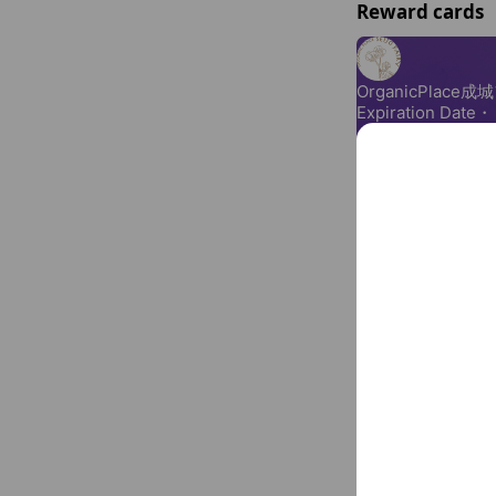
さまざまなものを分
Reward cards
良い変化をもたらしてくれます。 一
できないフルボ酸を
ォーターです。 さらに、フルボ酸には脱臭効果があること
が証明されています。
スを入れ、フルボ酸5
類の臭い成分すべて
た。 ☆フルボ酸は強力な抗酸化力があります。老化の元と
なる「活性酸素」を
により、体内バランスを適
ト作用によりミネラ
取り込み、有害物質
働きにより運動後の
☆アンチエイジング
に発表された論文に
れるのを防ぎ、線維
Basic info
ロン酸・エラスチンなどを増や
体内の循環を促し、
ることがわかっていま
オーガニック
酸、ビタミン、生理
ア・ヘアケアの分野
Thu
10:00 
から、フルボ酸は強
定休日 日曜
が明らかにされました
によると、フルボ酸
03-5727-86
の線維芽細胞を活性