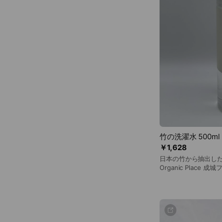
竹の洗濯水 500
￥1,628
日本の竹から抽出した
Organic Place
分は熊本県産の竹を使用
ン・シルク・ウール
えます。 竹のミネラ
れ（プラスイオン）と
柔軟剤や蛍光剤入りの
優しくデリケートな