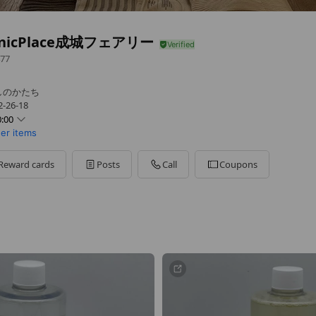
anicPlace成城フェアリー
77
しのかたち
26-18
:00
her items
Reward cards
Posts
Call
Coupons