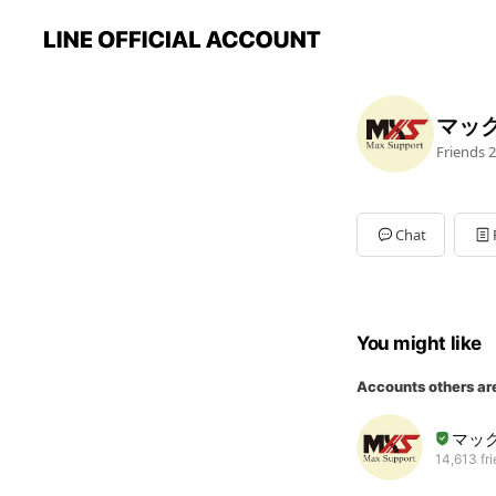
マッ
Friends
2
Chat
You might like
Accounts others ar
マッ
14,613 fr