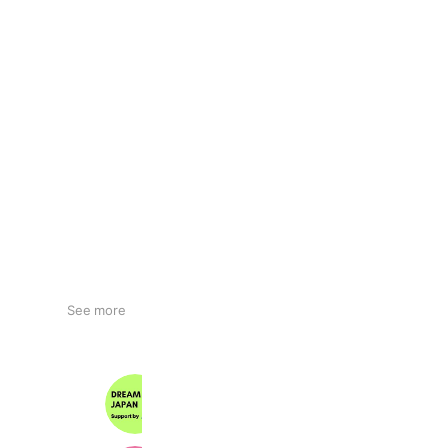
See more
DREAM JOB JAPAN
4,293 friends