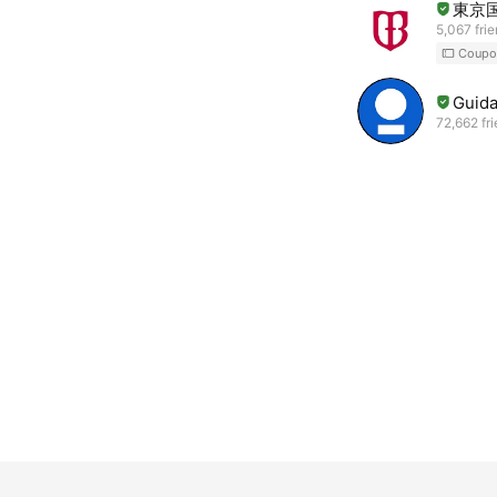
東京
5,067 fri
Coupo
Guida
72,662 fr