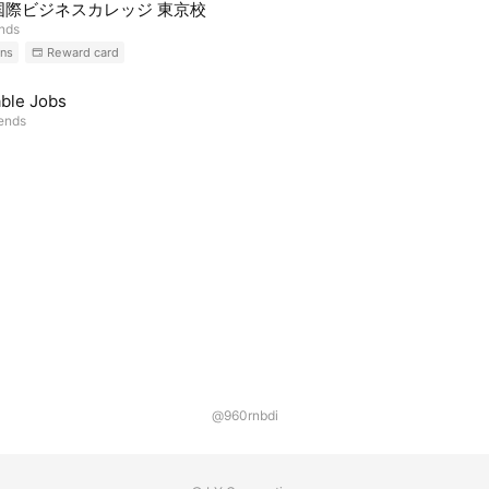
国際ビジネスカレッジ 東京校
ends
ns
Reward card
ble Jobs
iends
@960rnbdi