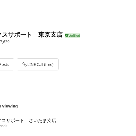
クスサポート 東京支店
7,639
Posts
LINE Call (free)
e viewing
クスサポート さいたま支店
iends