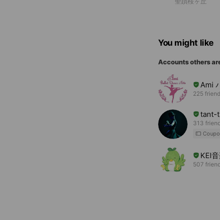
聖蹟桜ヶ丘
You might like
Accounts others ar
Ami
225 frien
tant
313 frien
Coupo
KEI
507 frien