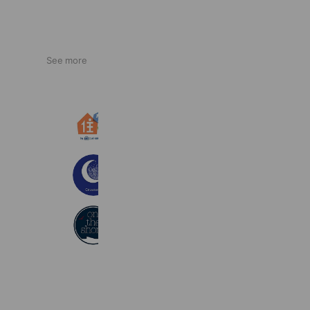
See more
住サポbyニッポー設備株式会社
408 friends
美容室Crescent
209 friends
立川発溶岩ホットヨガ「オンザショア
342 friends