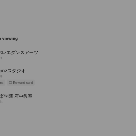
e viewing
 バレエダンスアーツ
ds
-tanzスタジオ
ds
ns
Reward card
音楽学院 府中教室
ds