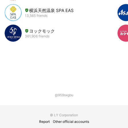
横浜天然温泉 SPA EAS
13,565 friends
ヨックモック
361,906 friends
@959sxgbu
© LY Corporation
Report
Other official accounts