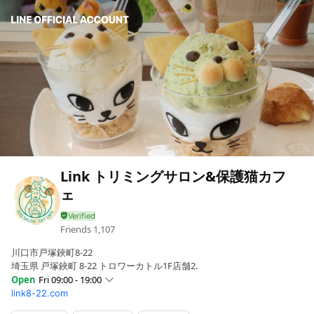
Link トリミングサロン&保護猫カフ
ェ
Friends
1,107
川口市戸塚鋏町8-22
埼玉県 戸塚鋏町 8-22 トロワーカトル1F店舗2.
Open
Fri 09:00 - 19:00
link8-22.com
Sun
09:00 - 19:00
Mon
09:00 - 19:00