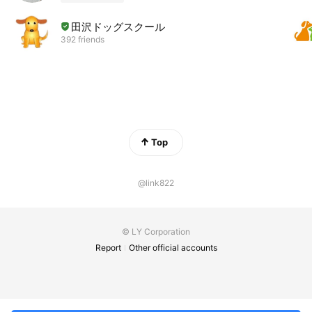
田沢ドッグスクール
392 friends
Top
@link822
© LY Corporation
Report
Other official accounts