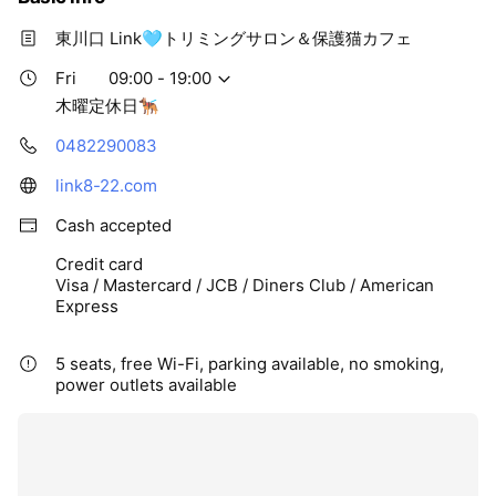
東川口 Link️🩵トリミングサロン＆保護猫カフェ
Fri
09:00 - 19:00
木曜定休日🐕‍🦺
0482290083
link8-22.com
Cash accepted
Credit card
Visa / Mastercard / JCB / Diners Club / American
Express
5 seats, free Wi-Fi, parking available, no smoking,
power outlets available