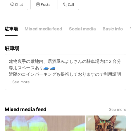
Tue
09:00 - 19:00
Chat
Posts
Call
Wed
09:00 - 18:00
Thu
Closed
Fri
09:00 - 19:00
Sat
09:00 - 19:00
駐車場
Mixed media feed
Social media
Basic info
木曜定休日🐕‍🦺
駐車場
建物裏手の敷地内、居酒屋みよしさんの駐車場内に２台分
専用スペースあり🚙 🚙
近隣のコインパーキングも提携しておりますので利用証明
をご提示下さい🅿️
...
See more
Mixed media feed
See more