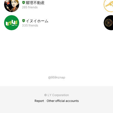
耀理不動産
265 friends
イヌイホーム
335 friends
@959nznap
© LY Corporation
Report
Other official accounts