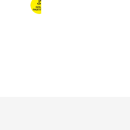
ゴルフパートナー 淡路島洲本インタ
2,617 friends