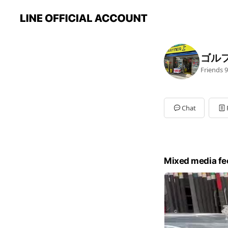
ゴル
Friends
9
Chat
Mixed media fe