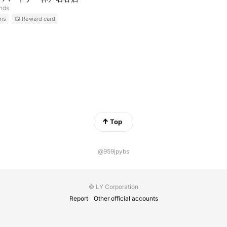
ends
ns
Reward card
Top
@959jpybs
© LY Corporation
Report
Other official accounts