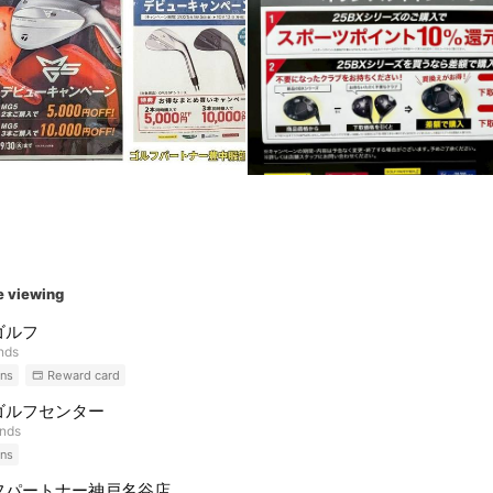
e viewing
ゴルフ
ends
ns
Reward card
ゴルフセンター
ends
ns
フパートナー神戸名谷店