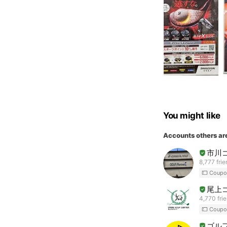
You might like
Accounts others ar
市川
8,777 fri
Coupo
尾上
4,770 fri
Coupo
ゴル