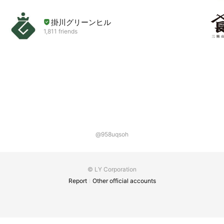
掛川グリーンヒル
1,811 friends
@958uqsoh
© LY Corporation
Report
Other official accounts