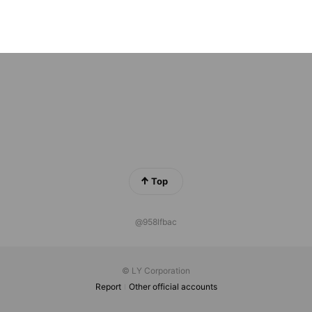
E ACADEMY
nds
Top
@958lfbac
© LY Corporation
Report
Other official accounts