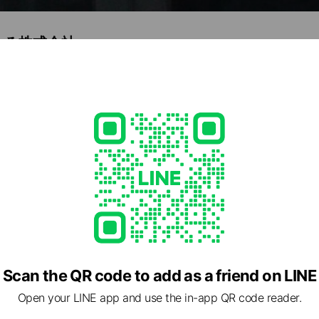
いろ株式会社
43
Posts
e viewing
Investments
ds
Scan the QR code to add as a friend on LINE
金申請のトリガーコンサルティング
Open your LINE app and use the in-app QR code reader.
ds