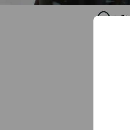
いろ
Friends
4
Chat
You might like
Accounts others ar
OWL 
458 frien
補助
202 frien