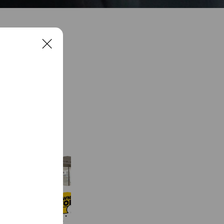
C
l
o
s
e
See more
白山商工会議所
156 friends
タウンワーク
16,167,107 friends