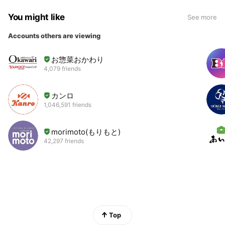
You might like
See more
Accounts others are viewing
お惣菜おかわり
4,079 friends
カンロ
1,046,591 friends
morimoto(もりもと)
42,297 friends
Top