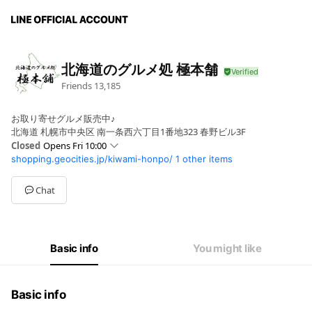
北海道のグルメ処 極本舗
Friends
13,185
お取り寄せグルメ販売中♪
北海道 札幌市中央区 南一条西六丁目1番地323 春野ビル3F
Closed
Opens Fri 10:00
shopping.geocities.jp/kiwami-honpo/
1 other items
Sun
Closed
Mon
10:00 - 17:00
Tue
10:00 - 17:00
Chat
Wed
10:00 - 17:00
Thu
10:00 - 17:00
Fri
10:00 - 17:00
Sat
Closed
Basic info
You might like
土日祝お休み
Basic info