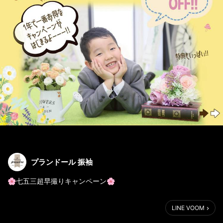
プランドール 振袖
🌸七五三超早撮りキャンペーン🌸
4月・5月限定✨
LINE VOOM
通常プランが【20%OFF】‼️