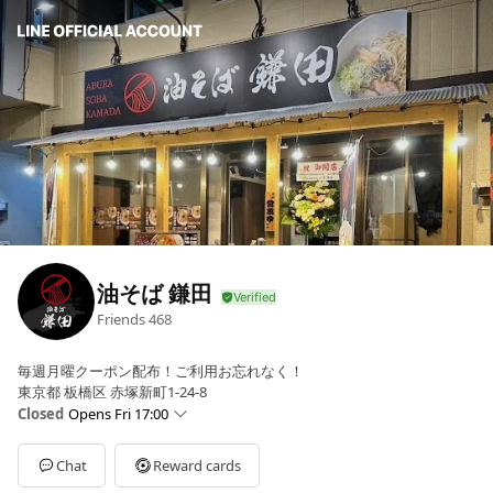
油そば 鎌田
Friends
468
毎週月曜クーポン配布！ご利用お忘れなく！
東京都 板橋区 赤塚新町1-24-8
Closed
Opens Fri 17:00
Sun
11:00 - 15:00,17:00 - 23:00
Mon
11:00 - 15:00,17:00 - 23:00
Chat
Reward cards
Tue
11:00 - 15:00,17:00 - 23:00