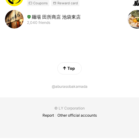
Coupons
Reward card
麺場 田所商店 池袋東店
2,040 friends
Top
@aburasobakamada
© LY Corporation
Report
Other official accounts