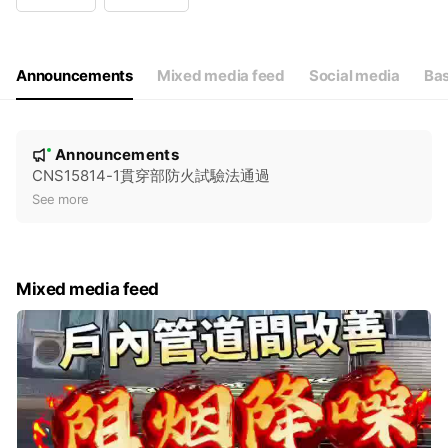
Wed
08:00 - 17:00
Thu
08:00 - 17:00
Fri
08:00 - 17:00
Sat
Closed
Announcements
Mixed media feed
Social media
Bas
N
Announcements
New
o
CNS15814-1貫穿部防火試驗法通過
t
See more
i
c
e
Mixed media feed