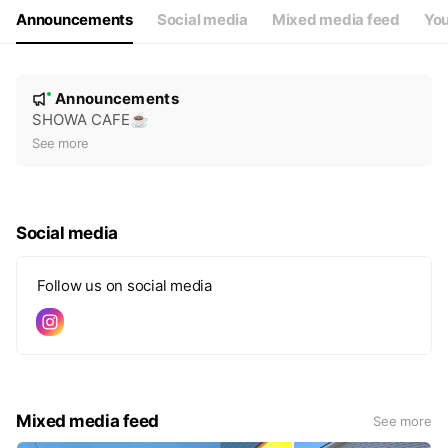
Announcements
Social media
Mixed media feed
You
N
Announcements
New
o
SHOWA CAFE☕
t
See more
i
c
e
Social media
Follow us on social media
Mixed media feed
See more