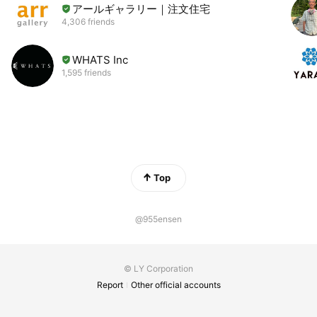
アールギャラリー｜注文住宅
4,306 friends
WHATS Inc
1,595 friends
Top
@955ensen
© LY Corporation
Report
Other official accounts