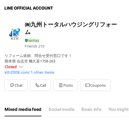
㈱九州トータルハウジングリフォー
ム
Friends
210
リフォーム依頼、問合せ受付窓口です！
熊本県 合志市 幾久富1758-263
Closed
kth2009.com/
1 other items
Sun
Closed
Mon
09:30 - 18:00
Tue
09:30 - 18:00
Chat
Call
Posts
Coupons
Wed
09:30 - 18:00
Thu
09:30 - 18:00
Fri
09:30 - 18:00
Sat
09:30 - 18:00
Mixed media feed
Social media
Basic info
You might 
年末年始・お盆・祝日休業