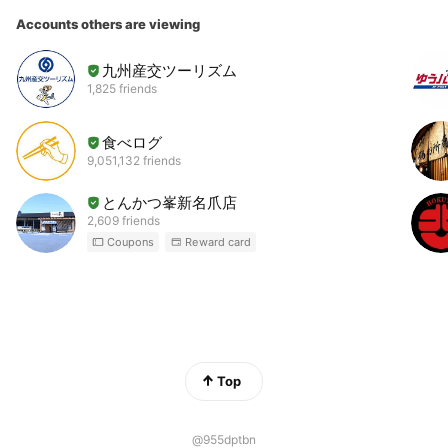
Accounts others are viewing
九州産交ツーリズム
1,825 friends
食べログ
9,051,132 friends
とんかつ峯新名爪店
2,609 friends
Coupons
Reward card
Top
@955dptbn