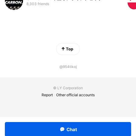
8,303 friends
Top
@954tikoj
© LY Corporation
Report
Other official accounts
Chat