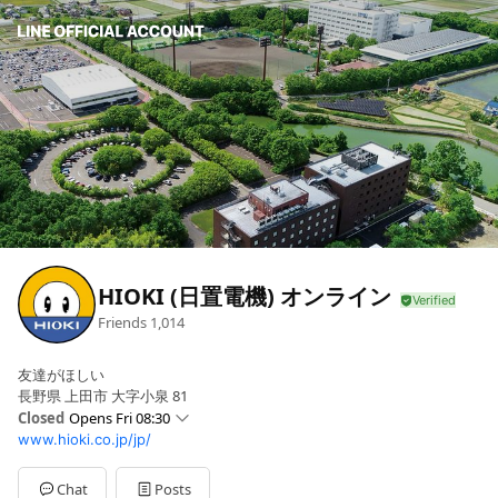
HIOKI (日置電機) オンライン
Friends
1,014
友達がほしい
長野県 上田市 大字小泉 81
Closed
Opens Fri 08:30
www.hioki.co.jp/jp/
Sun
Closed
Mon
08:30 - 17:00
Tue
08:30 - 17:00
Chat
Posts