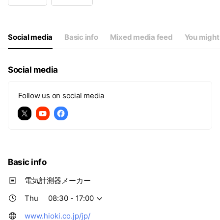
Wed
08:30 - 17:00
Thu
08:30 - 17:00
Fri
08:30 - 17:00
Sat
Closed
Social media
Basic info
Mixed media feed
You might 
Social media
Follow us on social media
Basic info
電気計測器メーカー
Thu
08:30 - 17:00
www.hioki.co.jp/jp/