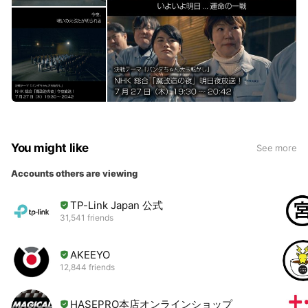
You might like
See more
Accounts others are viewing
TP-Link Japan 公式
31,541 friends
AKEEYO
12,844 friends
HASEPRO本店オンラインショップ