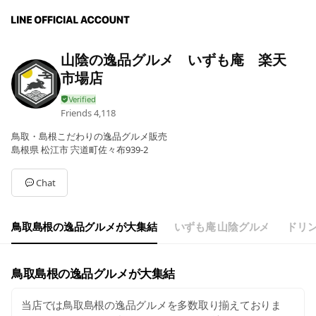
山陰の逸品グルメ いずも庵 楽天
市場店
Friends
4,118
鳥取・島根こだわりの逸品グルメ販売
島根県 松江市 宍道町佐々布939-2
Chat
鳥取島根の逸品グルメが大集結
いずも庵 山陰グルメ
ドリ
鳥取島根の逸品グルメが大集結
当店では鳥取島根の逸品グルメを多数取り揃えておりま