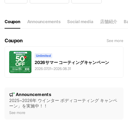
Wed
09:30 - 19:30
Thu
09:30 - 19:30
Fri
09:30 - 19:30
Sat
09:30 - 19:30
Coupon
Announcements
Social media
店舗紹介
Ba
19:30以降のご入庫・納車のご対応もご相談下さい/日祝休業
Coupon
See more
Unlimited
2026サマー コーティングキャンペーン
2026.07.01
~
2026.08.31
N
Announcements
New
o
2025~2026年 ウインター ボディコーティング キャンペ
ーン」を実施中！！
t
See more
i
c