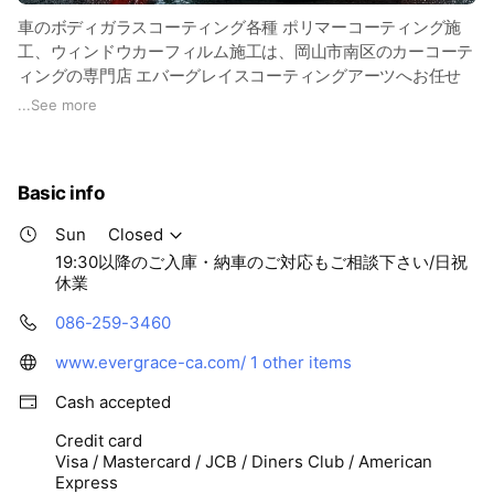
車のボディガラスコーティング各種 ポリマーコーティング施
工、ウィンドウカーフィルム施工は、岡山市南区のカーコーテ
ィングの専門店 エバーグレイスコーティングアーツへお任せ
ください。
...
See more
コーティング施工専用ブース、最新特殊機材を完備して熟練し
た専門スタッフが安心確実な作業を実現します！
【コーティング割引キャンペーンも随時開催しております！】
Basic info
Sun
Closed
19:30以降のご入庫・納車のご対応もご相談下さい/日祝
休業
086-259-3460
www.evergrace-ca.com/
1 other items
Cash accepted
Credit card
Visa / Mastercard / JCB / Diners Club / American
Express