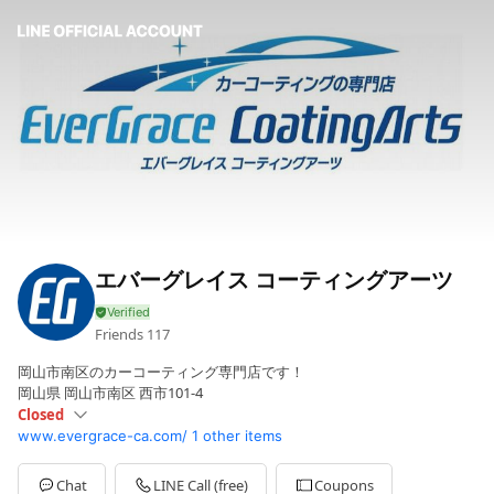
エバーグレイス コーティングアーツ
Friends
117
岡山市南区のカーコーティング専門店です！
岡山県 岡山市南区 西市101-4
Closed
www.evergrace-ca.com/
1 other items
Sun
Closed
Mon
09:30 - 19:30
Tue
09:30 - 19:30
Chat
LINE Call (free)
Coupons