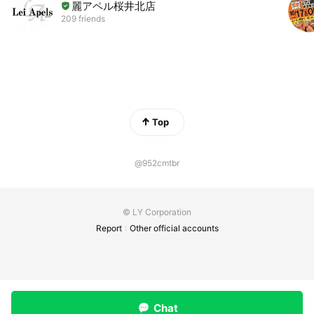
麗アペル桜井北店
209 friends
Top
@952cmtbr
© LY Corporation
Report
Other official accounts
Chat