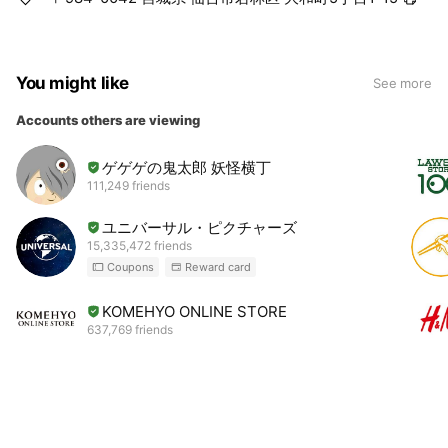
You might like
See more
Accounts others are viewing
ゲゲゲの鬼太郎 妖怪横丁
111,249 friends
ユニバーサル・ピクチャーズ
15,335,472 friends
Coupons
Reward card
KOMEHYO ONLINE STORE
637,769 friends