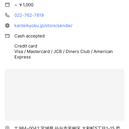
~ ￥1,000
022-762-7819
kanteikyoku.jp/store/sendai/
Cash accepted
Credit card
Visa / Mastercard / JCB / Diners Club / American
Express
〒984-0042 宮城県 仙台市若林区 大和町5丁目1-15