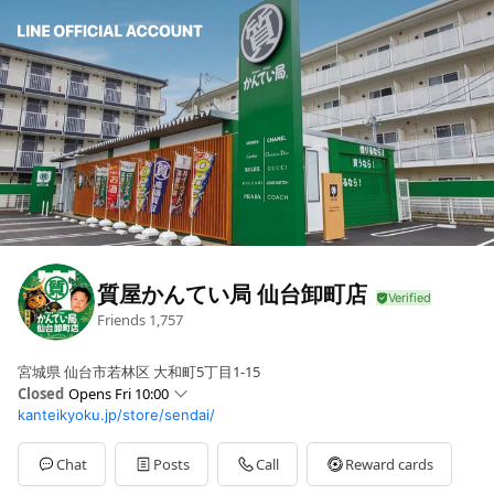
質屋かんてい局 仙台卸町店
Friends
1,757
宮城県 仙台市若林区 大和町5丁目1-15
Closed
Opens Fri 10:00
kanteikyoku.jp/store/sendai/
Sun
10:00 - 19:00
Mon
10:00 - 19:00
Tue
10:00 - 19:00
Chat
Posts
Call
Reward cards
Wed
10:00 - 19:00