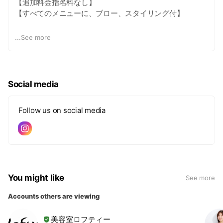
【追加料金指名料なし】
【すべてのメニューに、ブロー、スタイリング付】
カット7,000円(7,700円税込)
...
See more
カラー8,000円(8,800円税込)
(ロングのみ+1,500円)(1,650円税込)
Social media
パーマ9,000円(9,900円税込)
Follow us on social media
電子トリートメント4,000円(4,400円税込)
髪質改善マイフォース(電子トリートメント込み)
6種9,000円(9,900円)
11種10,000円(11,000円)
You might like
⚫︎カラーセットメニュー
See more
Accounts others are viewing
【リッチスタンダードカラーコース】
カット+カラー+電子トリートメント
美容室ロフティー
13,000円(14,300円税込)