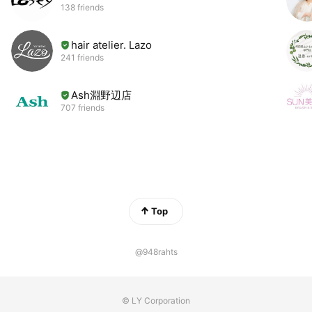
138 friends
【リッチコンフォートカラーコース】
カット＋カラー＋髪質改善マイフォース6種
16,000円(17600円税込)
hair atelier. Lazo
【リッチプレミアムカラーコース】
241 friends
カット+カラー＋髪質改善マイフォース11種
19,000円(20,900円税込)
Ash淵野辺店
(ブリーチ、ハイライト追加は＋8,000円)
707 friends
(8,800円税込)
⚫︎パーマセットメニュー
【リッチスタンダードパーマコース】
カット+パーマ+電子トリートメント
Top
14,000円(15,400円税込)
【リッチコンフォートパーマコース】
カット+パーマ＋髪質改善マイフォース6種
@948rahts
17,000円(18,700円税込)
【リッチプレミアムパーマコース】
カット+パーマ＋髪質改善マイフォース11種
© LY Corporation
20,000円(22,000円税込)